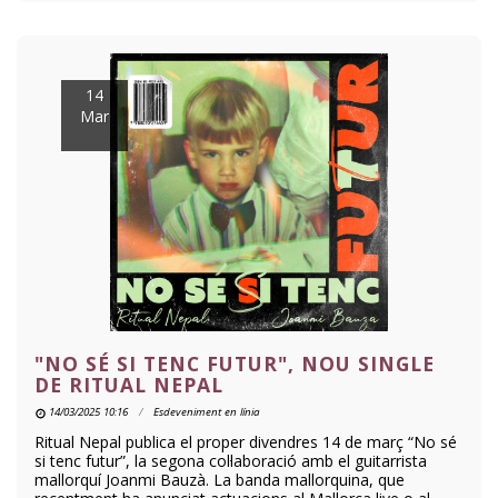
14
Mar
"NO SÉ SI TENC FUTUR", NOU SINGLE
DE RITUAL NEPAL
14/03/2025 10:16
Esdeveniment en línia
Ritual Nepal publica el proper divendres 14 de març “No sé
si tenc futur”, la segona col·laboració amb el guitarrista
mallorquí Joanmi Bauzà. La banda mallorquina, que