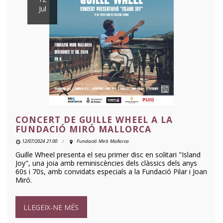
Jul
CONCERT DE GUILLE WHEEL A LA
FUNDACIÓ MIRÓ MALLORCA
12/07/2024 21:00
Fundació Miró Mallorca
Guille Wheel presenta el seu primer disc en solitari "Island
Joy", una joia amb reminiscències dels clàssics dels anys
60s i 70s, amb convidats especials a la Fundació Pilar i Joan
Miró.
LLEGEIX-NE MÉS