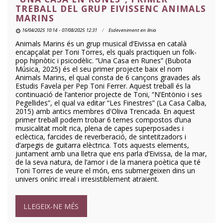
TREBALL DEL GRUP EIVISSENC ANIMALS
MARINS
16/04/2025 10:14 - 07/08/2025 12:31
Esdeveniment en línia
Animals Marins és un grup musical d’Eivissa en català
encapçalat per Toni Torres, els quals practiquen un folk-
pop hipnòtic i psicodèlic. “Una Casa en Runes” (Bubota
Música, 2025) és el seu primer projecte baix el nom
Animals Marins, el qual consta de 6 cançons gravades als
Estudis Favela per Pep Toni Ferrer. Aquest treball és la
continuació de l’anterior projecte de Toni, “N’Entönio i ses
Pegellides”, el qual va editar “Les Finestres” (La Casa Calba,
2015) amb antics membres d'Oliva Trencada. En aquest
primer treball podem trobar 6 temes compostos d’una
musicalitat molt rica, plena de capes superposades i
eclèctica, farcides de reverberació, de sintetitzadors i
d’arpegis de guitarra elèctrica. Tots aquests elements,
juntament amb una lletra que ens parla d’Eivissa, de la mar,
de la seva natura, de l’amor i de la manera poètica que té
Toni Torres de veure el món, ens submergeixen dins un
univers oníric irreal i irresistiblement atraient.
LLEGEIX-NE MÉS