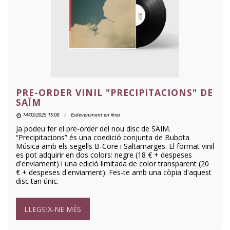
PRE-ORDER VINIL "PRECIPITACIONS" DE
SAÏM
14/03/2025 15:08
Esdeveniment en línia
Ja podeu fer el pre-order del nou disc de SAÏM.
“Precipitacions” és una coedició conjunta de Bubota
Música amb els segells B-Core i Saltamarges. El format vinil
es pot adquirir en dos colors: negre (18 € + despeses
d'enviament) i una edició limitada de color transparent (20
€ + despeses d'enviament). Fes-te amb una còpia d'aquest
disc tan únic.
LLEGEIX-NE MÉS