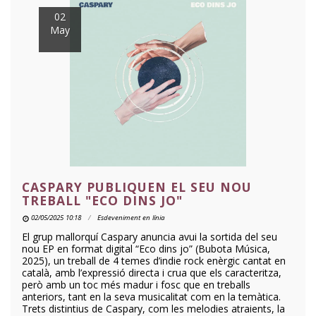
02
May
CASPARY PUBLIQUEN EL SEU NOU
TREBALL "ECO DINS JO"
02/05/2025 10:18
Esdeveniment en línia
El grup mallorquí Caspary anuncia avui la sortida del seu
nou EP en format digital “Eco dins jo” (Bubota Música,
2025), un treball de 4 temes d’indie rock enèrgic cantat en
català, amb l’expressió directa i crua que els caracteritza,
però amb un toc més madur i fosc que en treballs
anteriors, tant en la seva musicalitat com en la temàtica.
Trets distintius de Caspary, com les melodies atraients, la