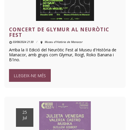
CONCERT DE GLYMUR AL NEURÒTIC
FEST
03/08/2024 21:30
Museu d'Història de Manacor
Arriba la II Edició del Neuròtic Fest al Museu d'Història de
Manacor, amb grups com Glymur, Roig!, Roko Banana i
B1no.
LLEGEIX-NE MÉS
25
Jul