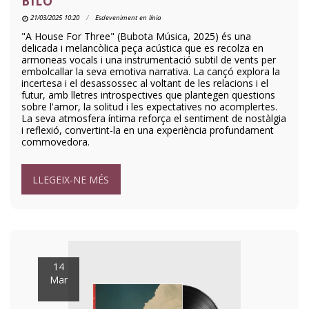
BILO
21/03/2025 10:20
Esdeveniment en línia
"A House For Three" (Bubota Música, 2025) és una
delicada i melancòlica peça acústica que es recolza en
armoneas vocals i una instrumentació subtil de vents per
embolcallar la seva emotiva narrativa. La cançó explora la
incertesa i el desassossec al voltant de les relacions i el
futur, amb lletres introspectives que plantegen qüestions
sobre l'amor, la solitud i les expectatives no acomplertes.
La seva atmosfera íntima reforça el sentiment de nostàlgia
i reflexió, convertint-la en una experiència profundament
commovedora.
LLEGEIX-NE MÉS
14
Mar