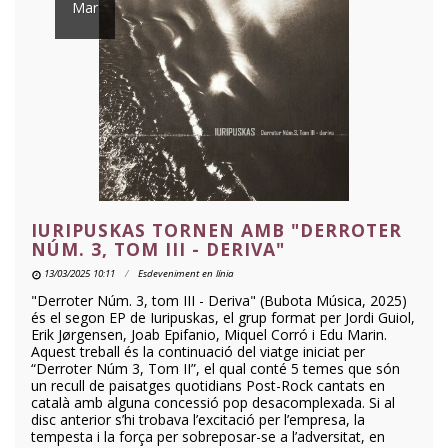
Mar
IURIPUSKAS TORNEN AMB "DERROTER
NÚM. 3, TOM III - DERIVA"
13/03/2025 10:11
Esdeveniment en línia
"Derroter Núm. 3, tom III - Deriva" (Bubota Música, 2025)
és el segon EP de Iuripuskas, el grup format per Jordi Guiol,
Erik Jørgensen, Joab Epifanio, Miquel Corró i Edu Marin.
Aquest treball és la continuació del viatge iniciat per
“Derroter Núm 3, Tom II”, el qual conté 5 temes que són
un recull de paisatges quotidians Post-Rock cantats en
català amb alguna concessió pop desacomplexada. Si al
disc anterior s’hi trobava l’excitació per l’empresa, la
tempesta i la força per sobreposar-se a l’adversitat, en