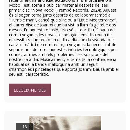
recentment ha anunciat actuacions al Mallorca live o al
Mobo Fest, torna a publicar material després del seu
primer disc “Nova Rock” (Trempó Records, 2024). Aquest
és el segon tema junts després de col·laborar també a
“Humble man”, cançó que s’inclou a “Little Mediterranea”,
el darrer disc de Joanmi que ha vist la llum fa gairebé dos
mesos. En aquesta ocasió, “No sé si tenc futur” parla de
com a vegades les noves tecnologies ens distreuen de
necessitats que tenim en el dia a dia com la vivenda o el
canvi climàtic i de com tenim, a vegades, la necessitat de
separar-nos de totes aquestes inèrcies tecnològiques per
connectar més amb els problemes i les solucions del
nostre dia a dia. Musicalment, el tema té la contundència
habitual de la banda mallorquina amb un seguit
d’harmonies i pinzellades que aporta Joanmi Bauza amb el
seu estil característic.
LLEGEIX-NE MÉS
13