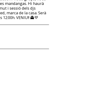
tres mandangas. Hi haurà
mut i sessió dels djs
ed, marca de la casa. Serà
es 12:00h. VENIU!! 👻💜