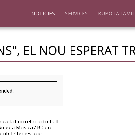
NOTÍCIES
SERVICES
BUBOTA FAMI
NS", EL NOU ESPERAT T
ended.
à a la llum el nou treball
Bubota Música / B Core
, amb 13 temes que