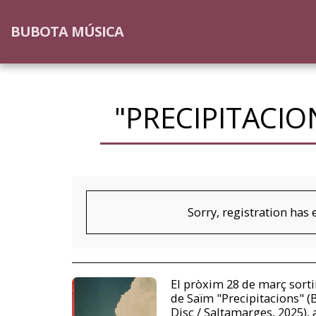
BUBOTA MÚSICA
"PRECIPITACIO
Sorry, registration has 
El pròxim 28 de març sortir
de Saïm "Precipitacions" (
Disc / Saltamarges, 2025)