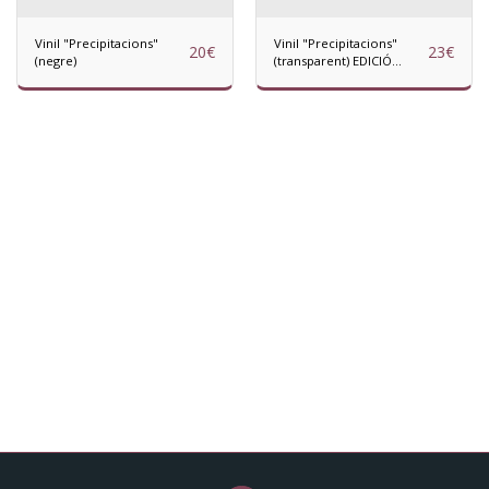
Vinil "Precipitacions"
Vinil "Precipitacions"
20
€
23
€
(negre)
(transparent) EDICIÓ
LIMITADA